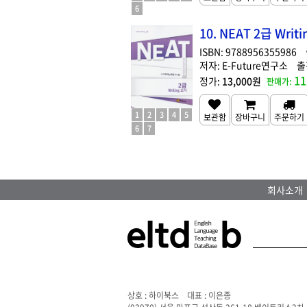
6
10. NEAT 2급 Writi
9788956355986
E-Future연구소
11
13,000원
1
2
3
4
5
6
7
회사소개
상호 : 하이북스 대표 : 이은종