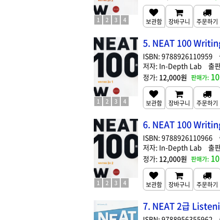
1
2
3
4
5. NEAT 100 Writin
9788926110959
In-Depth Lab
10
12,000원
1
2
3
4
6. NEAT 100 Writin
9788926110966
In-Depth Lab
10
12,000원
1
2
3
4
7. NEAT 2급 Listen
9788956355962