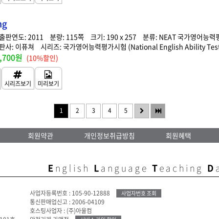
ng
2011
115
190 x 257
NEAT 국가영어능력
이퓨쳐
국가영어능력평가시험 (National English Ability Test
,700원
(10%할인)
1
2
3
4
5
회원약관
개인정보취급방침
회원혜택
E
nglish
L
anguage
T
eaching
D
사업자등록번호 : 105-90-12888
사업자번호 조회
통신판매업신고 : 2006-04109
호스팅사업자 : (주)아울컴