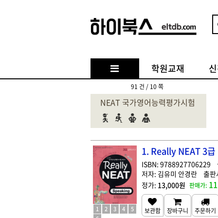
학원교재
신
91 건 / 10 쪽
NEAT 국가영어능력평가시험
1. Really NEAT 
9788927706229
김유미 안경란
11
13,000원
1
2
3
4
5