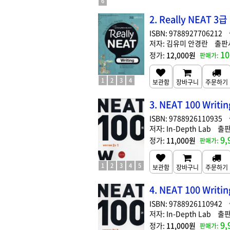
6
2. Really NEAT 
9788927706212
김유미 안경란
10
12,000원
1
2
3
4
3. NEAT 100 Writin
9788926110935
In-Depth Lab
9,
11,000원
1
2
3
4
5
4. NEAT 100 Writin
9788926110942
In-Depth Lab
9,
11,000원