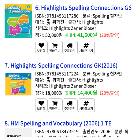
6. Highlights Spelling Connections G6
9781453117286
Spelling 철자법
취학전
Highlights
Highlights Zaner Bloser
41,600원
52,000원
(20%할인)
7. Highlights Spelling Connections GK(2016)
9781453117224
Spelling 철자법
취학전
Highlights
Highlights Zaner Bloser
14,400원
18,000원
(20%할인)
8. HM Spelling and Vocabulary (2006) 1 TE
9780618473519
2006