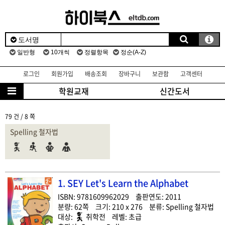
로그인
회원가입
배송조회
장바구니
보관함
고객센터
학원교재
신간도서
79 건 / 8 쪽
Spelling 철자법
1. SEY Let's Learn the Alphabet
9781609962029
2011
62
210 x 276
Spelling 철자법
취학전
초급