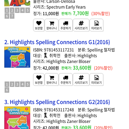
Carson-Dellosa
Spectrum Early Years
1
2
3
4
5
7,700원
11,000원
(30%할인)
6
7
2. Highlights Spelling Connections G1(2016)
9781453117231
Spelling 철자법
취학전
Highlights
Highlights Zaner Bloser
33,600원
42,000원
(20%할인)
1
2
3
4
5
6
3. Highlights Spelling Connections G2(2016)
9781453117248
Spelling 철자법
취학전
Highlights
Highlights Zaner Bloser
33,600원
42,000원
(20%할인)