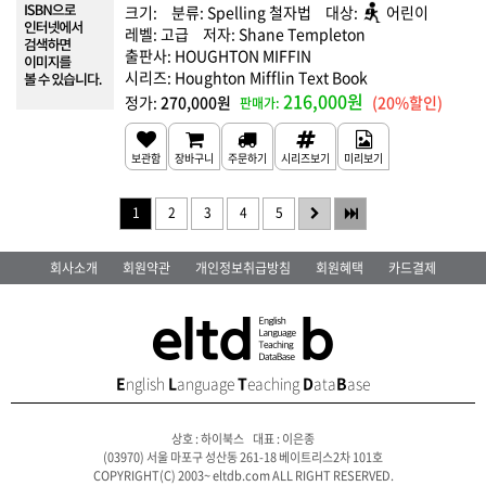
Spelling 철자법
어린이
고급
Shane Templeton
HOUGHTON MIFFIN
Houghton Mifflin Text Book
216,000원
270,000원
(20%할인)
1
2
3
4
5
회사소개
회원약관
개인정보취급방침
회원혜택
카드결제
E
nglish
L
anguage
T
eaching
D
ata
B
ase
상호 : 하이북스 대표 : 이은종
(03970) 서울 마포구 성산동 261-18 베이트리스2차 101호
COPYRIGHT(C) 2003~ eltdb.com ALL RIGHT RESERVED.