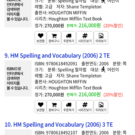
Spelling 철자법
어린이
고급
Shane Templeton
HOUGHTON MIFFIN
Houghton Mifflin Text Book
216,000원
270,000원
(20%할인)
9. HM Spelling and Vocabulary (2006) 2 TE
9780618492091
2006
Spelling 철자법
어린이
고급
Shane Templeton
HOUGHTON MIFFIN
Houghton Mifflin Text Book
216,000원
270,000원
(20%할인)
10. HM Spelling and Vocabulary (2006) 3 TE
9780618492107
2006