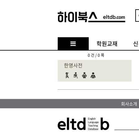
학원교재
신
0 건 / 0 쪽
한영사전
회사소개