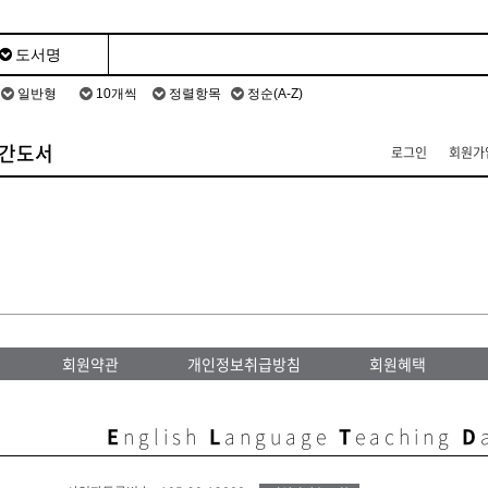
간도서
로그인
회원가
회원약관
개인정보취급방침
회원혜택
E
nglish
L
anguage
T
eaching
D