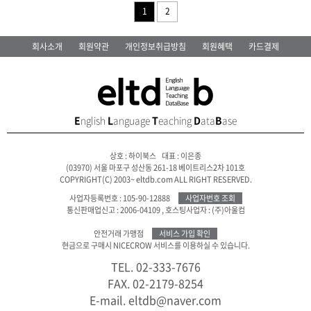
1
2
회사소개
회원약관
개인정보취급방침
회원혜택
카드결제
E
nglish
L
anguage
T
eaching
D
ata
B
ase
상호 : 하이북스 대표 : 이은종
(03970) 서울 마포구 성산동 261-18 베이트리스2차 101호
COPYRIGHT(C) 2003~ eltdb.com ALL RIGHT RESERVED.
사업자등록번호 : 105-90-12888
사업자번호 조회
통신판매업신고 : 2006-04109
,
호스팅사업자 : (주)아울컴
안전거래 가맹점
서비스 가입 확인
현금으로 구매시 NICECROW 서비스를 이용하실 수 있습니다.
TEL. 02-333-7676
FAX. 02-2179-8254
E-mail. eltdb@naver.com