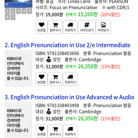
중급
Linda Lane
PEARSON
Focus on Pronunciation
with CDR/1
1
2
3
4
5
15,200원
19,000원
(20%할인)
6
7
2. English Pronunciation in Use 2/e Intermediate
9781108403696
Pronunciation 발음
성인
Cambridge
26,350원
31,000원
(15%할인)
3. English Pronunciation in Use Advanced w Audio
9781108403498
Pronunciation 발음
성인
Cambridge
26,350원
31,000원
(15%할인)