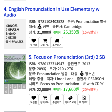
4. English Pronunciation in Use Elementary w
Audio
9781108403528
Pronunciation 발음
성인
Cambridge
26,350원
31,000원
(15%할인)
5. Focus on Pronunciation (3rd) 2 SB
9780132314947
2013
209
210 x 276
Pronunciation 발음
청소년
중급
Linda Lane
PEARSON
Focus on Pronunciation
with CDR/1
1
2
3
4
5
17,600원
22,000원
(20%할인)
6
7