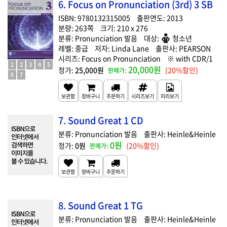
6. Focus on Pronunciation (3rd) 3 SB
9780132315005
2013
263
210 x 276
Pronunciation 발음
청소년
중급
Linda Lane
PEARSON
Focus on Pronunciation
with CDR/1
1
2
3
4
5
20,000원
25,000원
(20%할인)
6
7
7. Sound Great 1 CD
Pronunciation 발음
Heinle&Heinle
0원
0원
(20%할인)
8. Sound Great 1 TG
Pronunciation 발음
Heinle&Heinle