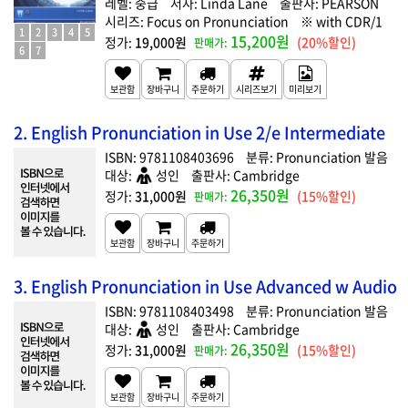
중급
Linda Lane
PEARSON
Focus on Pronunciation
with CDR/1
1
2
3
4
5
15,200원
19,000원
(20%할인)
6
7
2. English Pronunciation in Use 2/e Intermediate
9781108403696
Pronunciation 발음
성인
Cambridge
26,350원
31,000원
(15%할인)
3. English Pronunciation in Use Advanced w Audio
9781108403498
Pronunciation 발음
성인
Cambridge
26,350원
31,000원
(15%할인)