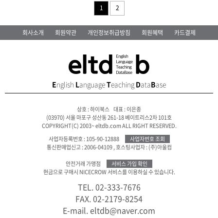
1
2
회사소개
회원약관
개인정보취급방침
회원혜택
카드결제
E
nglish
L
anguage
T
eaching
D
ata
B
ase
상호 : 하이북스 대표 : 이은종
(03970) 서울 마포구 성산동 261-18 베이트리스2차 101호
COPYRIGHT(C) 2003~ eltdb.com ALL RIGHT RESERVED.
사업자등록번호 : 105-90-12888
사업자번호 조회
통신판매업신고 : 2006-04109
,
호스팅사업자 : (주)아울컴
안전거래 가맹점
서비스 가입 확인
현금으로 구매시 NICECROW 서비스를 이용하실 수 있습니다.
TEL. 02-333-7676
FAX. 02-2179-8254
E-mail. eltdb@naver.com