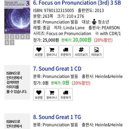
6. Focus on Pronunciation (3rd) 3 SB
9780132315005
2013
263
210 x 276
Pronunciation 발음
청소년
중급
Linda Lane
PEARSON
Focus on Pronunciation
with CDR/1
1
2
3
4
5
20,000원
25,000원
(20%할인)
6
7
7. Sound Great 1 CD
Pronunciation 발음
Heinle&Heinle
0원
0원
(20%할인)
8. Sound Great 1 TG
Pronunciation 발음
Heinle&Heinle