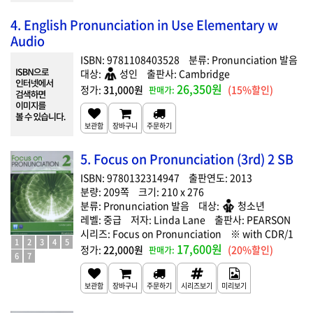
4. English Pronunciation in Use Elementary w
Audio
9781108403528
Pronunciation 발음
성인
Cambridge
26,350원
31,000원
(15%할인)
5. Focus on Pronunciation (3rd) 2 SB
9780132314947
2013
209
210 x 276
Pronunciation 발음
청소년
중급
Linda Lane
PEARSON
Focus on Pronunciation
with CDR/1
1
2
3
4
5
17,600원
22,000원
(20%할인)
6
7