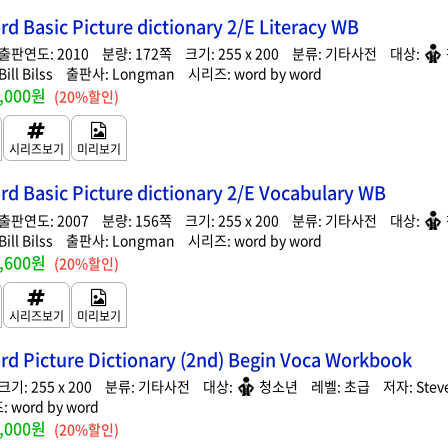
d Basic Picture dictionary 2/E Literacy WB
2010
172
255 x 200
기타사전
ill Bilss
Longman
word by word
,000원
(20%할인)
d Basic Picture dictionary 2/E Vocabulary WB
2007
156
255 x 200
기타사전
ill Bilss
Longman
word by word
,600원
(20%할인)
d Picture Dictionary (2nd) Begin Voca Workbook
255 x 200
기타사전
청소년
초급
Steve
word by word
,000원
(20%할인)