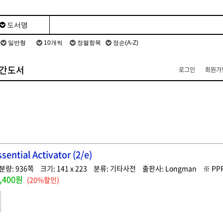
간도서
로그인
회원가
ential Activator (2/e)
936
141 x 223
기타사전
Longman
PP
,400원
(20%할인)