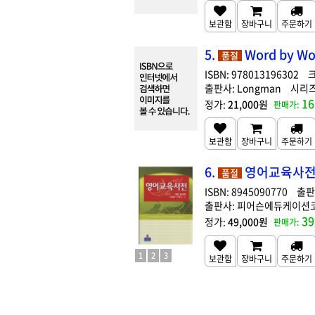
5.
Word by Wor
품절
978013196302
Longman
16
21,000원
6.
영어교육사전 
품절
8945090770
피어슨에듀케이션
39
49,000원
1
2
3