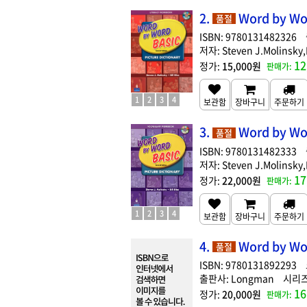
2.
Word by Wor
품절
9780131482326
Steven J.Molinsky,B
12
15,000원
1
2
3
4
3.
Word by Wor
품절
9780131482333
Steven J.Molinsky,B
17
22,000원
1
2
3
4
4.
Word by Wor
품절
9780131892293
Longman
16
20,000원