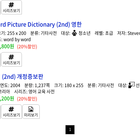
d Picture Dictionary (2nd) 영한
255 x 200
기타사전
청소년
초급
Steven
word by word
,800원
(20%할인)
(2nd) 개정증보판
2004
1,237
180 x 255
기타사전
선
코리아
영어 교육 사전
,200원
(20%할인)
1