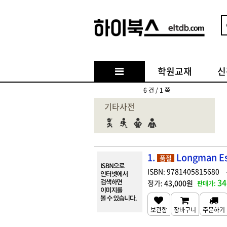
학원교재
신
6 건 / 1 쪽
기타사전
1.
Longman Ess
품절
9781405815680
34
43,000원