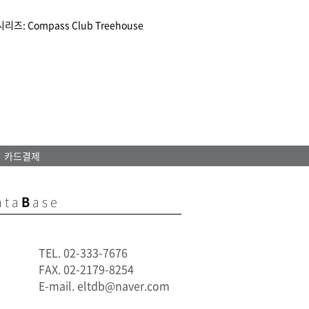
Compass Club Treehouse
카드결제
ata
B
ase
TEL. 02-333-7676
FAX. 02-2179-8254
E-mail. eltdb@naver.com