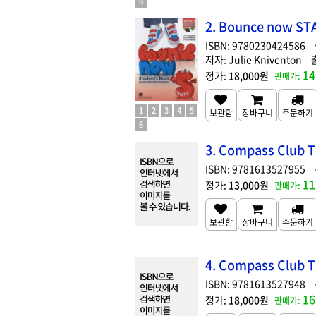
6
2. Bounce now ST
9780230424586
Julie Kniventon
14
18,000원
1
2
3
4
5
6
3. Compass Club T
9781613527955
11
13,000원
4. Compass Club 
9781613527948
16
18,000원