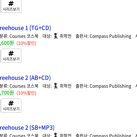
reehouse 1 (TG+CD)
Courses 코스북
취학전
Compass Publishing
,600원
(10%할인)
reehouse 2 (AB+CD)
Courses 코스북
취학전
Compass Publishing
,700원
(10%할인)
Treehouse 2 (SB+MP3)
Courses 코스북
취학전
Compass Publishing