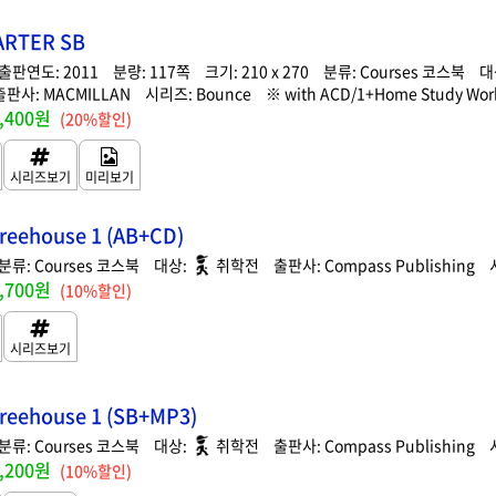
ARTER SB
2011
117
210 x 270
Courses 코스북
MACMILLAN
Bounce
with ACD/1+Home Study Wor
,400원
(20%할인)
reehouse 1 (AB+CD)
Courses 코스북
취학전
Compass Publishing
,700원
(10%할인)
Treehouse 1 (SB+MP3)
Courses 코스북
취학전
Compass Publishing
,200원
(10%할인)