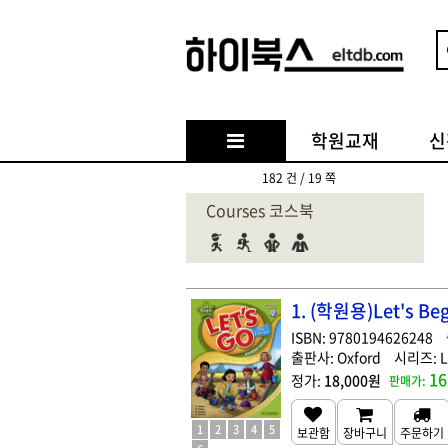
학원교재
신
182 건 / 19 쪽
Courses 코스북
1. (학원용)Let's Begi
9780194626248
Oxford
L
16
18,000원
1
2
3
4
5