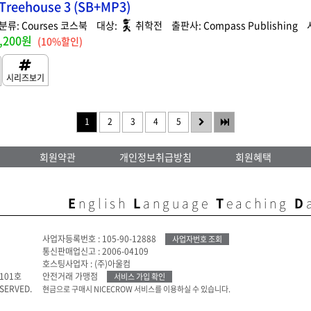
 Treehouse 3 (SB+MP3)
Courses 코스북
취학전
Compass Publishing
,200원
(10%할인)
1
2
3
4
5
회원약관
개인정보취급방침
회원혜택
E
nglish
L
anguage
T
eaching
D
사업자등록번호 : 105-90-12888
사업자번호 조회
통신판매업신고 : 2006-04109
호스팅사업자 : (주)아울컴
101호
안전거래 가맹점
서비스 가입 확인
ESERVED.
현금으로 구매시 NICECROW 서비스를 이용하실 수 있습니다.